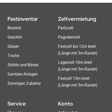
Die
Optionen
können
Festinventar
Zeltvermietung
auf
Besteck
Partyzelt
der
Produktseite
Geschirr
Pagodenzelt
gewählt
Gläser
Festzelt bis 12m breit
werden
(Länge mit 3m-Raster)
Tische
Lagerzelt 10m breit
Stühle und Bänke
(Länge mit 5m-Raster)
Sanitäre Anlagen
Festzelt 15m breit
Sonstiges Zubehör
(Länge mit 5m-Raster)
Service
Konto