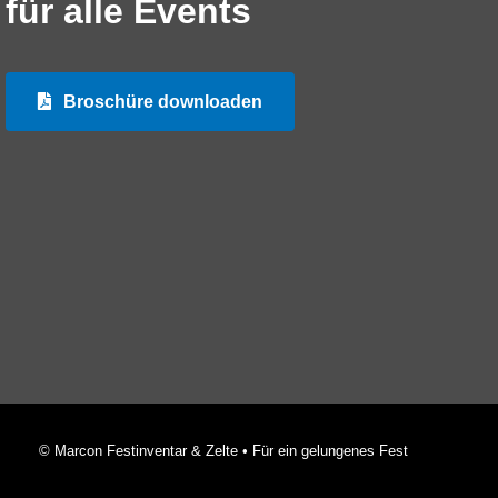
für alle Events
Broschüre downloaden
© Marcon Festinventar & Zelte • Für ein gelungenes Fest