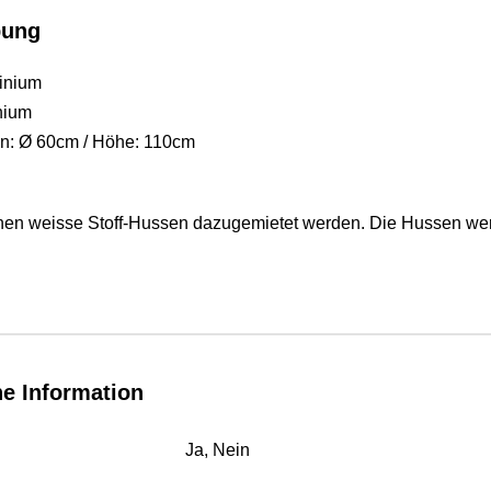
bung
minium
nium
n: Ø 60cm / Höhe: 110cm
nen weisse Stoff-Hussen dazugemietet werden. Die Hussen we
he Information
Ja, Nein