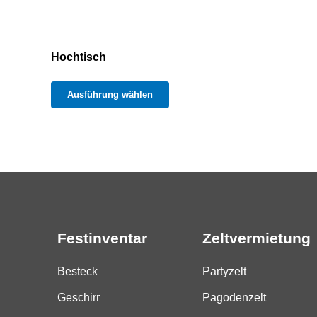
Hochtisch
Dieses
Ausführung wählen
Produkt
weist
mehrere
Varianten
auf.
Die
Optionen
Festinventar
Zeltvermietung
können
auf
Besteck
Partyzelt
der
Geschirr
Pagodenzelt
Produktseite