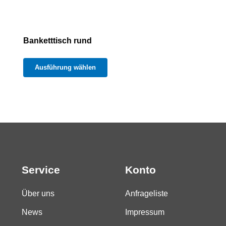
Banketttisch rund
Dieses
Ausführung wählen
Produkt
weist
mehrere
Varianten
auf.
Die
Optionen
Service
Konto
können
auf
Über uns
Anfrageliste
der
News
Impressum
Produktseite