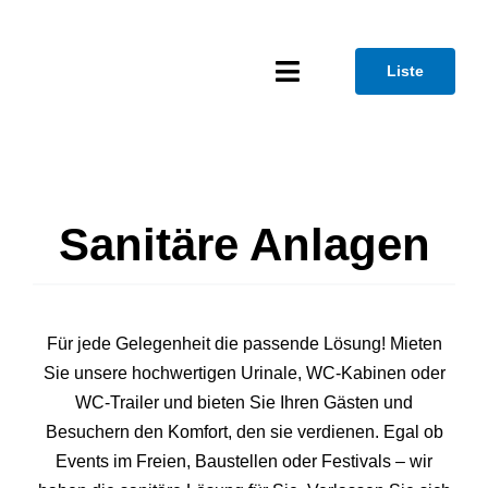
Skip
to
Liste
content
Toggle
Navigation
Home
Über uns
Sanitäre Anlagen
News
Angebot
Für jede Gelegenheit die passende Lösung! Mieten
Sie unsere hochwertigen Urinale, WC-Kabinen oder
Service
WC-Trailer und bieten Sie Ihren Gästen und
Besuchern den Komfort, den sie verdienen. Egal ob
Kontakt
Events im Freien, Baustellen oder Festivals – wir