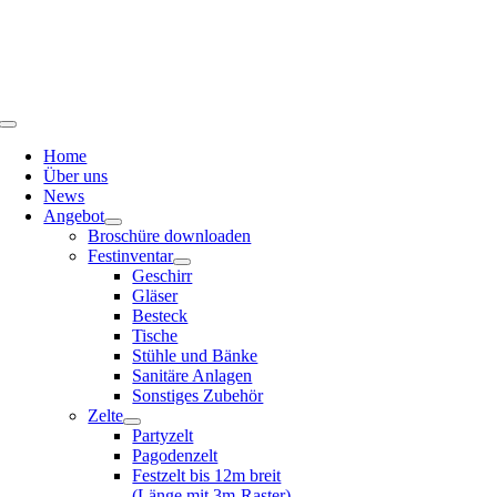
Skip
to
content
Toggle
Navigation
Home
Über uns
News
Angebot
Broschüre downloaden
Festinventar
Geschirr
Gläser
Besteck
Tische
Stühle und Bänke
Sanitäre Anlagen
Sonstiges Zubehör
Zelte
Partyzelt
Pagodenzelt
Festzelt bis 12m breit
(Länge mit 3m-Raster)