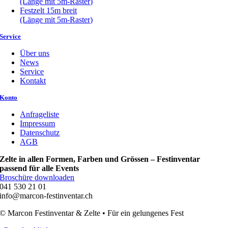
(Länge mit 5m-Raster)
Festzelt 15m breit
(Länge mit 5m-Raster)
Service
Über uns
News
Service
Kontakt
Konto
Anfrageliste
Impressum
Datenschutz
AGB
Zelte in allen Formen, Farben und Grössen – Festinventar
passend für alle Events
Broschüre downloaden
041 530 21 01
info@marcon-festinventar.ch
© Marcon Festinventar & Zelte • Für ein gelungenes Fest