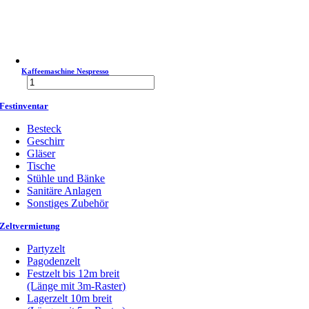
Kaffeemaschine Nespresso
Kaffeemaschine
Nespresso
Menge
Festinventar
Besteck
Geschirr
Gläser
Tische
Stühle und Bänke
Sanitäre Anlagen
Sonstiges Zubehör
Zeltvermietung
Partyzelt
Pagodenzelt
Festzelt bis 12m breit
(Länge mit 3m-Raster)
Lagerzelt 10m breit