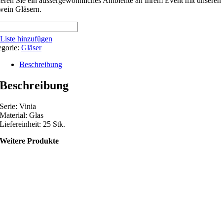
eren Sie ein aussergewöhnliches Ambiente an Ihrem Event mit unseren
wein Gläsern.
weinglas
er
Liste hinzufügen
egorie:
Gläser
heit:
Beschreibung
k)
ge
Beschreibung
Serie: Vinia
Material: Glas
Liefereinheit: 25 Stk.
Weitere Produkte